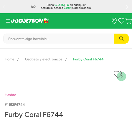
Envío
GRATUITO
en cualquier
pedido superior a
$499
¡Compra ahora!
Encuentra algo increíble...
Gadgets y electrónicos
Furby Coral F6744
Hasbro
1152F6744
Furby Coral F6744