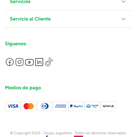
Servicios
Grupo Juguetron
Localiza tu tienda
Blog
Servicio al Cliente
Facturación
Proveedores
Ventas Mayoreo
Contáctanos
Síguenos:
Preguntas Frecuentes
Métodos de Pago
Términos y Condiciones
Devoluciones de Compras en Línea
Aviso de Privacidad
Medios de pago
© Copyright 2025 - Grupo Juguetron . Todos los derechos reservados.