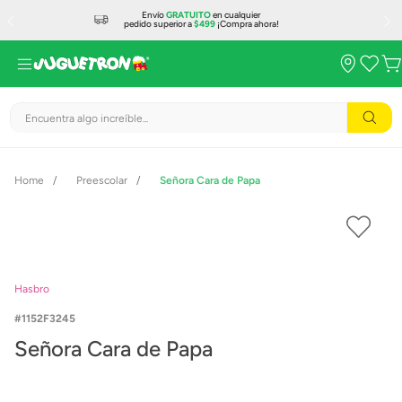
Envío
GRATUITO
en cualquier
pedido superior a
$499
¡Compra ahora!
Encuentra algo increíble...
Preescolar
Señora Cara de Papa
Hasbro
1152F3245
Señora Cara de Papa