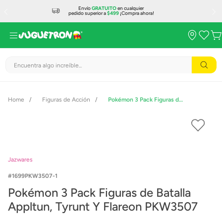
Envío
GRATUITO
en cualquier
pedido superior a
$499
¡Compra ahora!
Encuentra algo increíble...
Figuras de Acción
Pokémon 3 Pack Figuras de Batalla Appltun, Tyrunt Y Flareon PKW3507
Jazwares
1699PKW3507-1
Pokémon 3 Pack Figuras de Batalla
Appltun, Tyrunt Y Flareon PKW3507