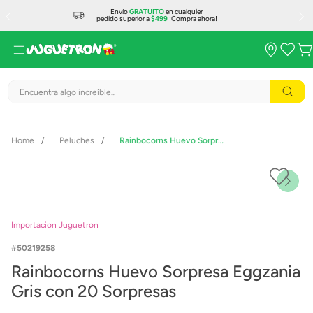
Envío
GRATUITO
en cualquier
pedido superior a
$499
¡Compra ahora!
Encuentra algo increíble...
Peluches
Rainbocorns Huevo Sorpresa Eggzania Gris con 20 Sorpresas
Importacion Juguetron
50219258
Rainbocorns Huevo Sorpresa Eggzania
Gris con 20 Sorpresas