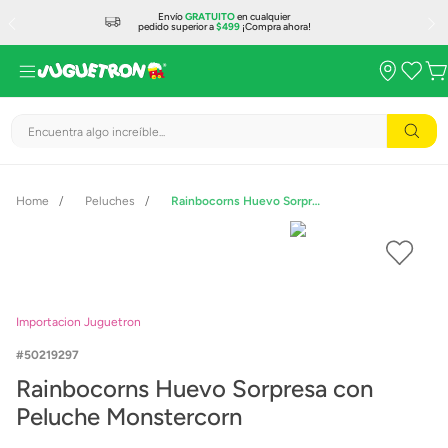
Envío
GRATUITO
en cualquier
pedido superior a
$499
¡Compra ahora!
Encuentra algo increíble...
Peluches
Rainbocorns Huevo Sorpresa con Peluche Monstercorn
Importacion Juguetron
50219297
Rainbocorns Huevo Sorpresa con
Peluche Monstercorn