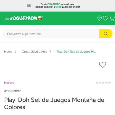
Envío
GRATUITO
en cualquier
pedido superior a
$499
¡Compra ahora!
Encuentra algo increíble...
Creatividad y Arte
Play-Doh Set de Juegos Montaña de Colores
Hasbro
1152B9197
Play-Doh Set de Juegos Montaña de
Colores