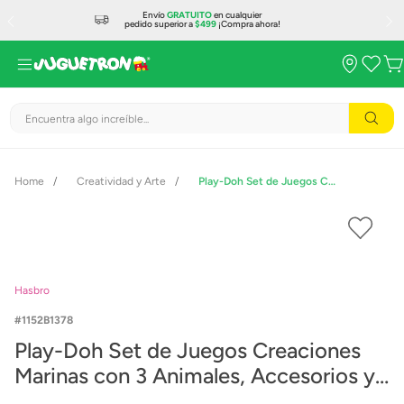
Envío
GRATUITO
en cualquier
pedido superior a
$499
¡Compra ahora!
Encuentra algo increíble...
Creatividad y Arte
Play-Doh Set de Juegos Creaciones Marinas con 3 Animales, Accesorios y 5 Latas
Hasbro
1152B1378
Play-Doh Set de Juegos Creaciones
Marinas con 3 Animales, Accesorios y
5 Latas