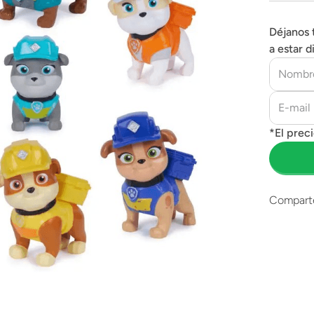
Déjanos 
a estar d
Compart