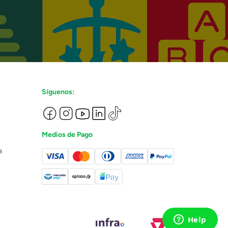
Síguenos:
Medios de Pago
a