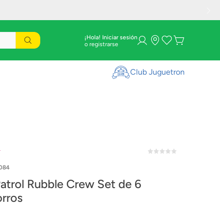
¡Hola! Iniciar sesión
Club Juguetron
r
084
atrol Rubble Crew Set de 6
rros