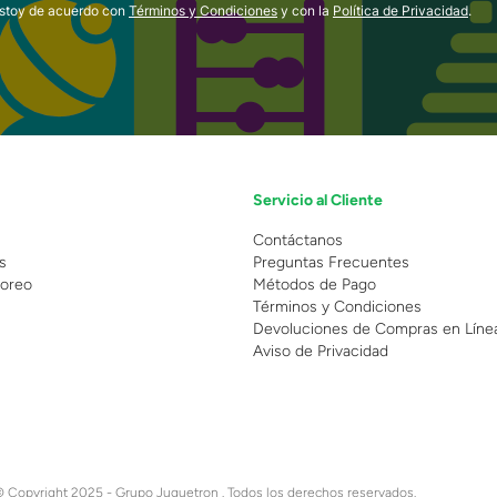
estoy de acuerdo con
Términos y Condiciones
y con la
Política de Privacidad
.
Servicio al Cliente
n
Contáctanos
s
Preguntas Frecuentes
oreo
Métodos de Pago
Términos y Condiciones
Devoluciones de Compras en Líne
Aviso de Privacidad
 Copyright 2025 - Grupo Juguetron . Todos los derechos reservados.