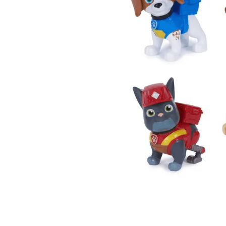
Lanzadores
Muñecas
Construcción
Peluches
Vehículos y Pistas