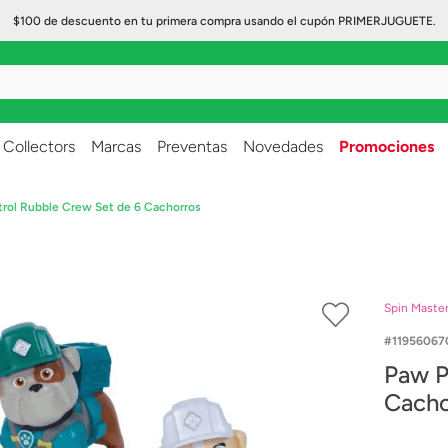
$100 de descuento en tu primera compra usando el cupón PRIMERJUGUETE.
..
Collectors
Marcas
Preventas
Novedades
Promociones
trol Rubble Crew Set de 6 Cachorros
Spin Maste
11956067
Paw P
Cacho