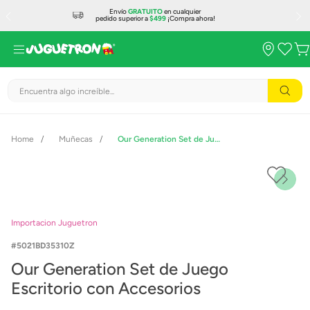
Envío
GRATUITO
en cualquier
pedido superior a
$499
¡Compra ahora!
Encuentra algo increíble...
Muñecas
Our Generation Set de Juego Escritorio con Accesorios
Importacion Juguetron
5021BD35310Z
Our Generation Set de Juego
Escritorio con Accesorios