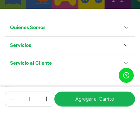
Quiénes Somos
Servicios
Grupo Juguetron
Localiza tu tienda
Blog
Servicio al Cliente
Facturación
Proveedores
Ventas Mayoreo
Contáctanos
Síguenos:
Preguntas Frecuentes
Métodos de Pago
Agregar al Carrito
Términos y Condiciones
Devoluciones de Compras en Línea
Aviso de Privacidad
Medios de pago