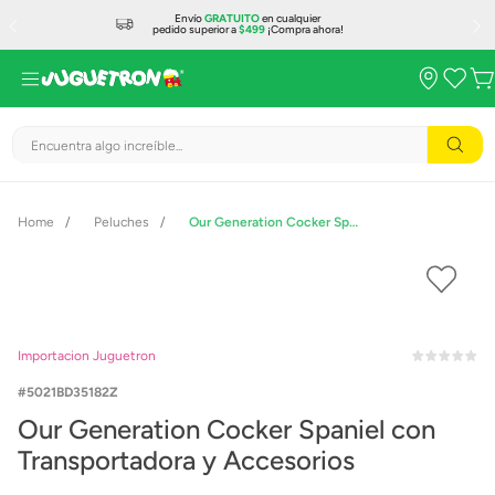
Envío
GRATUITO
en cualquier
pedido superior a
$499
¡Compra ahora!
Encuentra algo increíble...
Peluches
Our Generation Cocker Spaniel con Transportadora y Accesorios
Importacion Juguetron
5021BD35182Z
Our Generation Cocker Spaniel con
Transportadora y Accesorios