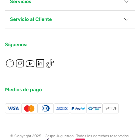
Servicios
Grupo Juguetron
Localiza tu tienda
Blog
Servicio al Cliente
Facturación
Proveedores
Ventas Mayoreo
Contáctanos
Síguenos:
Preguntas Frecuentes
Métodos de Pago
Términos y Condiciones
Devoluciones de Compras en Línea
Aviso de Privacidad
Medios de pago
© Copyright 2025 - Grupo Juguetron . Todos los derechos reservados.