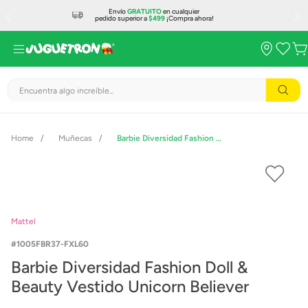
Envío
GRATUITO
en cualquier
pedido superior a
$499
¡Compra ahora!
Encuentra algo increíble...
Muñecas
Barbie Diversidad Fashion Doll & Beauty Vestido Unicorn Believer
Mattel
1005FBR37-FXL60
Barbie Diversidad Fashion Doll &
Beauty Vestido Unicorn Believer