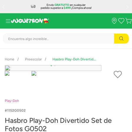
Envío
GRATUITO
en cualquier
pedido superior a
$499
¡Compra ahora!
Encuentra algo increíble...
Preescolar
Hasbro Play-Doh Divertido Set de Fotos G0502
Play-Doh
1152G0502
Hasbro Play-Doh Divertido Set de
Fotos G0502