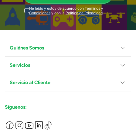
He leído y estoy de acuerdo con
Términos y
Condiciones
y con la
Política de Privacidad
.
Quiénes Somos
Servicios
Grupo Juguetron
Localiza tu tienda
Blog
Servicio al Cliente
Facturación
Proveedores
Ventas Mayoreo
Contáctanos
Síguenos:
Preguntas Frecuentes
Métodos de Pago
Términos y Condiciones
Devoluciones de Compras en Línea