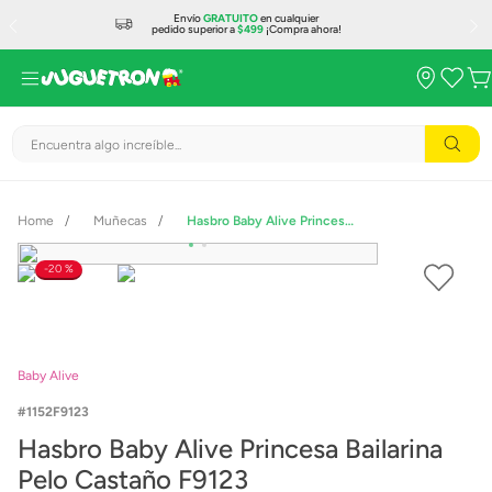
Envío
GRATUITO
en cualquier
pedido superior a
$499
¡Compra ahora!
Encuentra algo increíble...
Muñecas
Hasbro Baby Alive Princesa Bailarina Pelo Castaño F9123
20 %
Baby Alive
1152F9123
Hasbro Baby Alive Princesa Bailarina
Pelo Castaño F9123