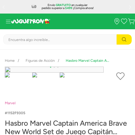
Envío
GRATUITO
en cualquier
pedido superior a
$499
¡Compra ahora!
Encuentra algo increíble...
Figuras de Acción
Hasbro Marvel Captain America Brave New World Set de Juego Capitán América F9305
Marvel
1152F9305
Hasbro Marvel Captain America Brave
New World Set de Juego Capitán