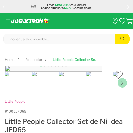
Envío
GRATUITO
en cualquier
pedido superior a
$499
¡Compra ahora!
Encuentra algo increíble...
Preescolar
Little People Collector Set de Ni Idea JFD65
Little People
1005JFD65
Little People Collector Set de Ni Idea
JFD65