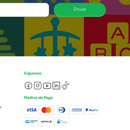
Enviar
Síguenos:
Medios de Pago
a