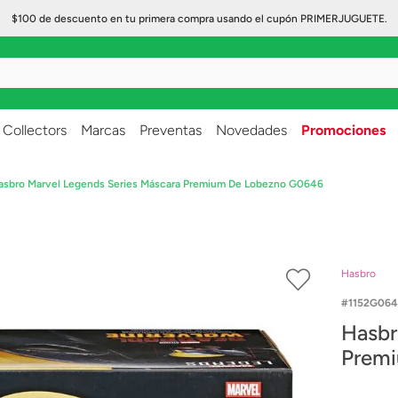
$100 de descuento en tu primera compra usando el cupón PRIMERJUGUETE.
..
Collectors
Marcas
Preventas
Novedades
Promociones
asbro Marvel Legends Series Máscara Premium De Lobezno G0646
Hasbro
1152G064
Hasbr
Prem