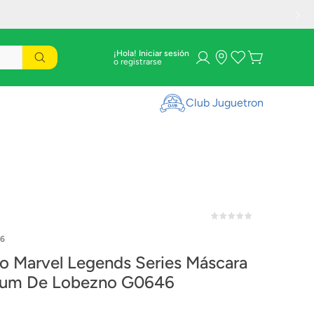
¡Hola! Iniciar sesión
Club Juguetron
6
o Marvel Legends Series Máscara
ium De Lobezno G0646