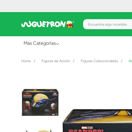
Encuentra algo increíble.
Mas Categorías
Al Aire Libre
Figuras de Acción
Figuras Coleccionables
H
Juguetes para Bebés
Preescolar
Creatividad y Arte
Figuras de Acción
Gadgets y Electrónicos
Juegos de Mesa