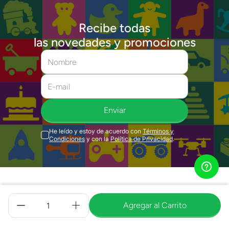
Recibe todas
las novedades y promociones
Enviar
He leído y estoy de acuerdo con
Términos y
Condiciones
y con la
Política de Privacidad
.
Quiénes Somos
Agregar al Carrito
Servicios
Grupo Juguetron