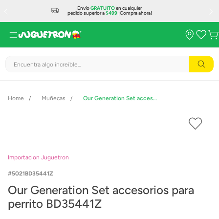
Envío
GRATUITO
en cualquier
pedido superior a
$499
¡Compra ahora!
Encuentra algo increíble...
Muñecas
Our Generation Set accesorios para perrito BD35441Z
Importacion Juguetron
5021BD35441Z
Our Generation Set accesorios para
perrito BD35441Z