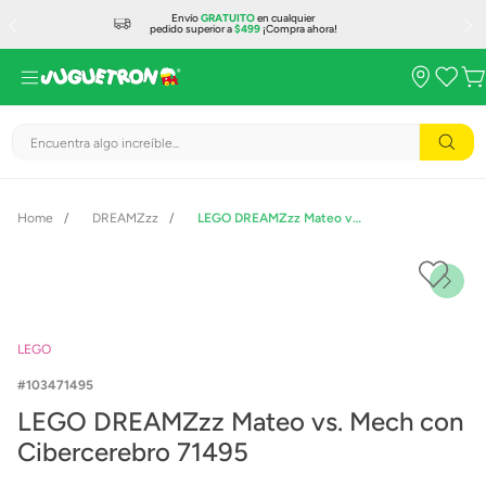
Envío
GRATUITO
en cualquier
pedido superior a
$499
¡Compra ahora!
Encuentra algo increíble...
DREAMZzz
LEGO DREAMZzz Mateo vs. Mech con Cibercerebro 71495
LEGO
103471495
LEGO DREAMZzz Mateo vs. Mech con
Cibercerebro 71495