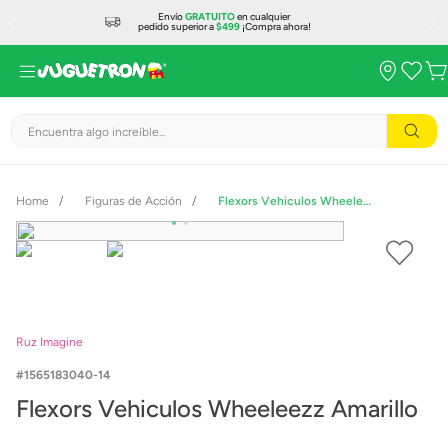
Envío
GRATUITO
en cualquier
pedido superior a
$499
¡Compra ahora!
Encuentra algo increíble...
Figuras de Acción
Flexors Vehiculos Wheeleezz Amarillo
Ruz Imagine
1565183040-14
Flexors Vehiculos Wheeleezz Amarillo