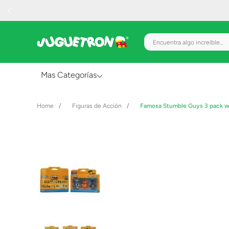
Encuentra algo increíble.
Mas Categorías
Al Aire Libre
Figuras de Acción
Famosa Stumble Guys 3 pack wa
Juguetes para Bebés
Preescolar
Creatividad y Arte
Figuras de Acción
Gadgets y Electrónicos
Juegos de Mesa