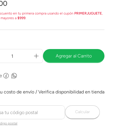
00
scuento en tu primera compra usando el cupón
PRIMERJUGUETE
,
 mayores a
$999
.
Agregar al Carrito
e
Calcular
digo postal