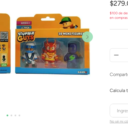
$
279
.
$100 de de
en compras
Compart
No sé mi có