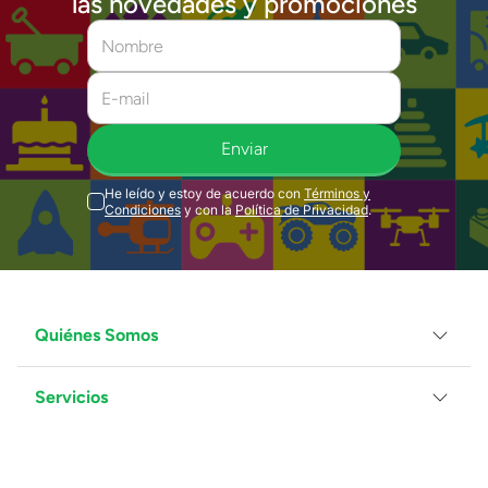
las novedades y promociones
Enviar
He leído y estoy de acuerdo con
Términos y
Condiciones
y con la
Política de Privacidad
.
Quiénes Somos
Servicios
Grupo Juguetron
Localiza tu tienda
Blog
Servicio al Cliente
Facturación