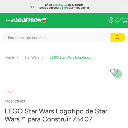
Envío
GRATUITO
en cualquier
pedido superior a
$499
¡Compra ahora!
Encuentra algo increíble...
Star Wars
LEGO Star Wars Logotipo de Star Wars™ para Construir 75407
LEGO
103475407
LEGO Star Wars Logotipo de Star
Wars™ para Construir 75407